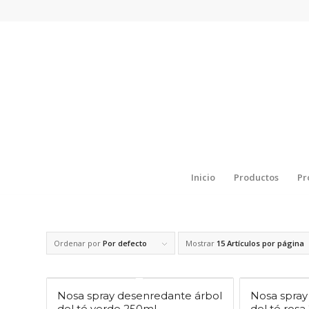
Inicio
Productos
Pr
Ordenar por
Por defecto
Mostrar
15 Artículos por página
Nosa spray desenredante árbol
Nosa spray
del té verde 250ml
del té ros