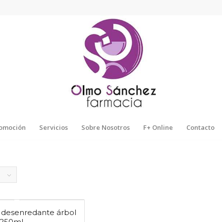
omoción
Servicios
Sobre Nosotros
F+ Online
Contacto
 desenredante árbol
a 250ml