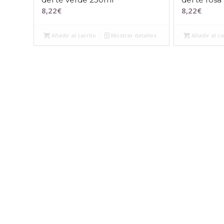
8,22
€
8,22
€
Añadir al carrito
Mostrar detalles
Añadir al ca