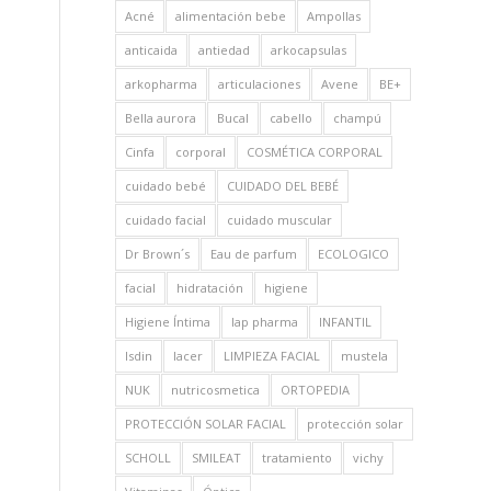
Acné
alimentación bebe
Ampollas
anticaida
antiedad
arkocapsulas
arkopharma
articulaciones
Avene
BE+
Bella aurora
Bucal
cabello
champú
Cinfa
corporal
COSMÉTICA CORPORAL
cuidado bebé
CUIDADO DEL BEBÉ
cuidado facial
cuidado muscular
Dr Brown´s
Eau de parfum
ECOLOGICO
facial
hidratación
higiene
Higiene Íntima
Iap pharma
INFANTIL
Isdin
lacer
LIMPIEZA FACIAL
mustela
NUK
nutricosmetica
ORTOPEDIA
PROTECCIÓN SOLAR FACIAL
protección solar
SCHOLL
SMILEAT
tratamiento
vichy