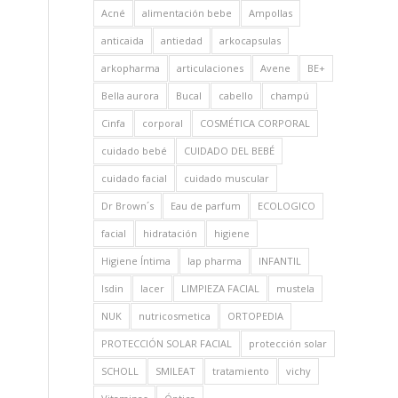
Acné
alimentación bebe
Ampollas
anticaida
antiedad
arkocapsulas
arkopharma
articulaciones
Avene
BE+
Bella aurora
Bucal
cabello
champú
Cinfa
corporal
COSMÉTICA CORPORAL
cuidado bebé
CUIDADO DEL BEBÉ
cuidado facial
cuidado muscular
Dr Brown´s
Eau de parfum
ECOLOGICO
facial
hidratación
higiene
Higiene Íntima
Iap pharma
INFANTIL
Isdin
lacer
LIMPIEZA FACIAL
mustela
NUK
nutricosmetica
ORTOPEDIA
PROTECCIÓN SOLAR FACIAL
protección solar
SCHOLL
SMILEAT
tratamiento
vichy