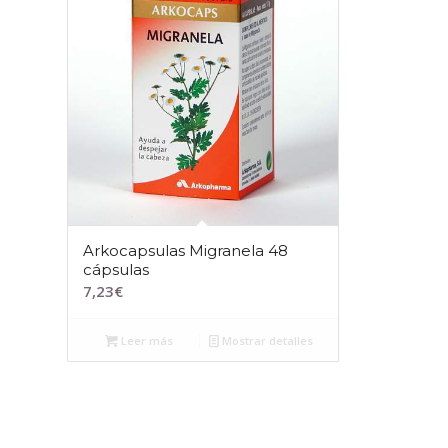
Arkocapsulas Migranela 48
cápsulas
7,23
€
Leer más
Mostrar detalles