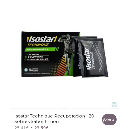
Isostar Technique Recuperación+ 20
¡Oferta!
Sobres Sabor Limón
El
El
25,41
€
23,59
€