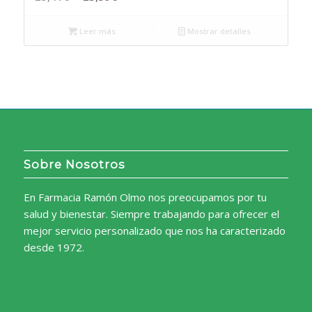
precio
precio
original
actual
Leer más
Mostrar detalles
era:
es:
25,41€.
23,59€.
Sobre Nosotros
En Farmacia Ramón Olmo nos preocupamos por tu
salud y bienestar. Siempre trabajando para ofrecer el
mejor servicio personalizado que nos ha caracterizado
desde 1972.