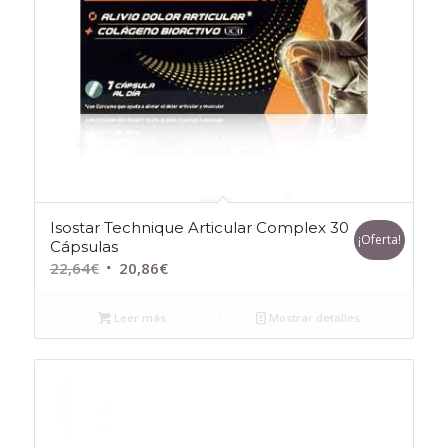
Isostar Technique Articular Complex 30
¡Oferta!
Cápsulas
El
El
22,64
€
20,86
€
precio
precio
original
actual
Leer más
Mostrar detalles
era:
es:
22,64€.
20,86€.