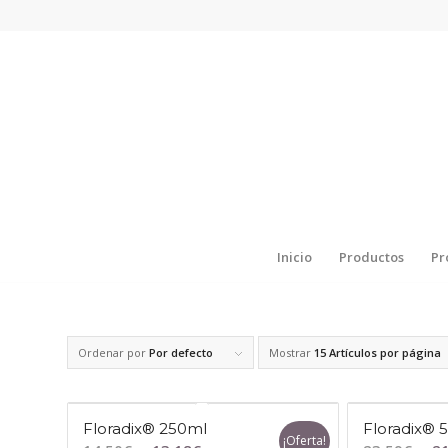
Inicio
Productos
Pr
Ordenar por
Por defecto
Mostrar
15 Artículos por página
Floradix® 250ml
Floradix® 
¡Oferta!