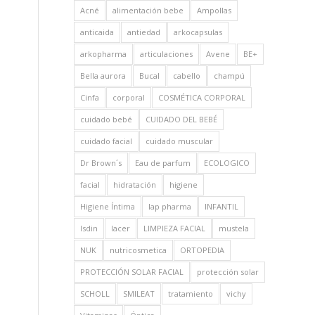
Acné
alimentación bebe
Ampollas
anticaida
antiedad
arkocapsulas
arkopharma
articulaciones
Avene
BE+
Bella aurora
Bucal
cabello
champú
Cinfa
corporal
COSMÉTICA CORPORAL
cuidado bebé
CUIDADO DEL BEBÉ
cuidado facial
cuidado muscular
Dr Brown´s
Eau de parfum
ECOLOGICO
facial
hidratación
higiene
Higiene Íntima
Iap pharma
INFANTIL
Isdin
lacer
LIMPIEZA FACIAL
mustela
NUK
nutricosmetica
ORTOPEDIA
PROTECCIÓN SOLAR FACIAL
protección solar
SCHOLL
SMILEAT
tratamiento
vichy