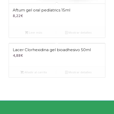
Aftum gel oral pedíatrics 15ml
8,22
€
Leer más
Mostrar detalles
Lacer Clorhexidina gel bioadhesivo 50ml
4,88
€
Añadir al carrito
Mostrar detalles