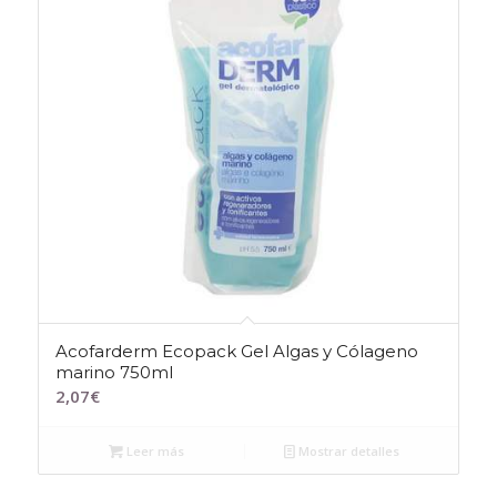
Acofarderm Ecopack Gel Algas y Cólageno
marino 750ml
2,07
€
Leer más
Mostrar detalles