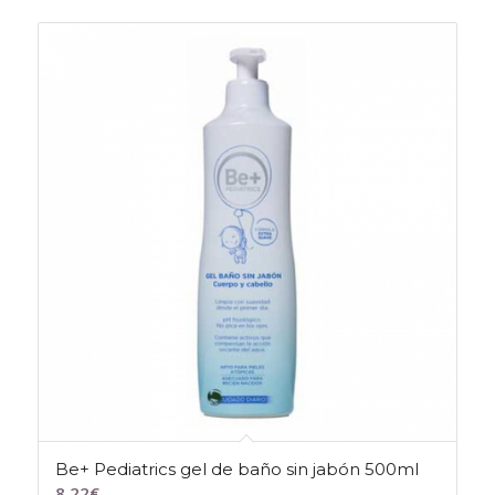
Be+ Pediatrics gel de baño sin jabón 500ml
8,22
€