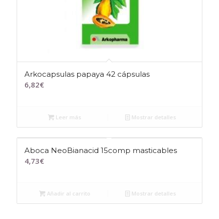
Arkocapsulas papaya 42 cápsulas
6,82
€
Leer más
Mostrar detalles
Aboca NeoBianacid 15comp masticables
4,73
€
Añadir al carrito
Mostrar detalles