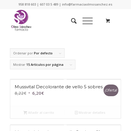
958 818 603 | 607 03 5 489 | info@farmaciaolmosanchez.es
Ordenar por
Por defecto
Mostrar
15 Artículos por página
Mussvital Decolorante de vello 5 sobres
¡Oferta!
El
El
8,22
€
6,20
€
precio
precio
original
actual
Añadir al carrito
Mostrar detalles
era:
es:
8,22€.
6,20€.