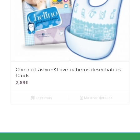
Chelino Fashion&Love baberos desechables
10uds
2,89
€
Leer más
Mostrar detalles