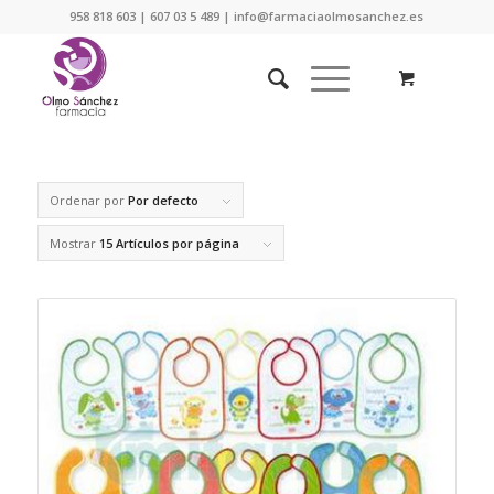
958 818 603 | 607 03 5 489 | info@farmaciaolmosanchez.es
Ordenar por
Por defecto
Mostrar
15 Artículos por página