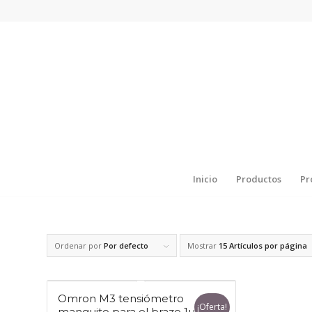
Inicio
Productos
Pr
Ordenar por
Por defecto
Mostrar
15 Artículos por página
Omron M3 tensiómetro
¡Oferta!
manguito para el brazo 1ud