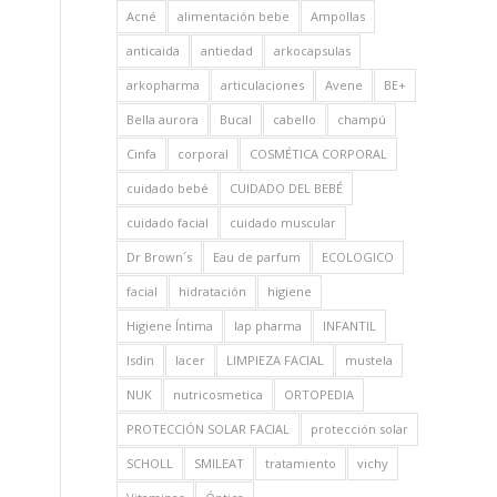
Acné
alimentación bebe
Ampollas
anticaida
antiedad
arkocapsulas
arkopharma
articulaciones
Avene
BE+
Bella aurora
Bucal
cabello
champú
Cinfa
corporal
COSMÉTICA CORPORAL
cuidado bebé
CUIDADO DEL BEBÉ
cuidado facial
cuidado muscular
Dr Brown´s
Eau de parfum
ECOLOGICO
facial
hidratación
higiene
Higiene Íntima
Iap pharma
INFANTIL
Isdin
lacer
LIMPIEZA FACIAL
mustela
NUK
nutricosmetica
ORTOPEDIA
PROTECCIÓN SOLAR FACIAL
protección solar
SCHOLL
SMILEAT
tratamiento
vichy