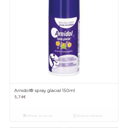
Arnidol® spray glacial 150ml
5,74
€
Añadir al carrito
Mostrar detalles