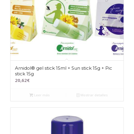
Arnidol® gel stick 15ml + Sun stick 15g + Pic
stick 15g
20,62
€
Leer más
Mostrar detalles