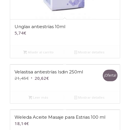
Unglax antiestrías 10ml
5,74
€
Añadir al carrito
Mostrar detalles
Velastisa antiestrías Isdin 250ml
¡Oferta!
El
El
21,45
€
20,62
€
precio
precio
original
actual
Leer más
Mostrar detalles
era:
es:
21,45€.
20,62€.
Weleda Aceite Masaje para Estrias 100 ml
18,14
€