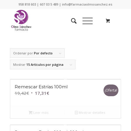
958 818 603 | 607 03 5 489 | info@farmaciaolmosanchez.es
Ordenar por
Por defecto
Mostrar
15 Artículos por página
Remescar Estrías 100ml
¡Oferta!
El
El
19,42
€
17,31
€
precio
precio
original
actual
Leer más
Mostrar detalles
era:
es:
19,42€.
17,31€.