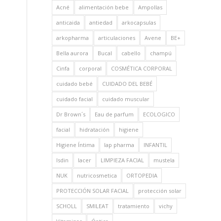
Acné
alimentación bebe
Ampollas
anticaida
antiedad
arkocapsulas
arkopharma
articulaciones
Avene
BE+
Bella aurora
Bucal
cabello
champú
Cinfa
corporal
COSMÉTICA CORPORAL
cuidado bebé
CUIDADO DEL BEBÉ
cuidado facial
cuidado muscular
Dr Brown´s
Eau de parfum
ECOLOGICO
facial
hidratación
higiene
Higiene Íntima
Iap pharma
INFANTIL
Isdin
lacer
LIMPIEZA FACIAL
mustela
NUK
nutricosmetica
ORTOPEDIA
PROTECCIÓN SOLAR FACIAL
protección solar
SCHOLL
SMILEAT
tratamiento
vichy