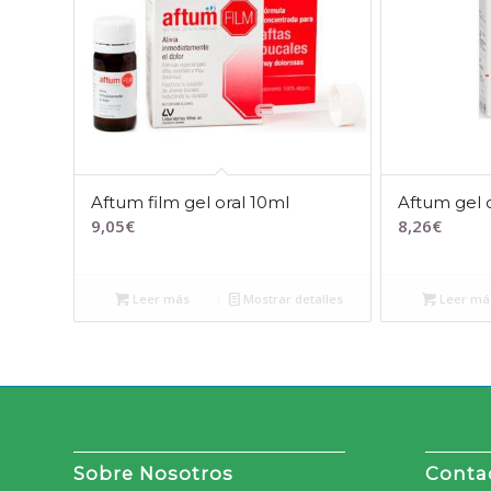
Aftum film gel oral 10ml
Aftum gel 
9,05
€
8,26
€
Leer más
Mostrar detalles
Leer má
Sobre Nosotros
Conta