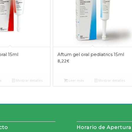
oral 15ml
Aftum gel oral pedíatrics 15ml
8,22
€
s
Mostrar detalles
Leer más
Mostrar detalles
cto
Horario de Apertura