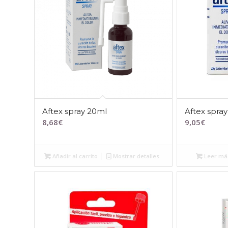
Aftex spray 20ml
Aftex spra
8,68
€
9,05
€
Añadir al carrito
Mostrar detalles
Leer má