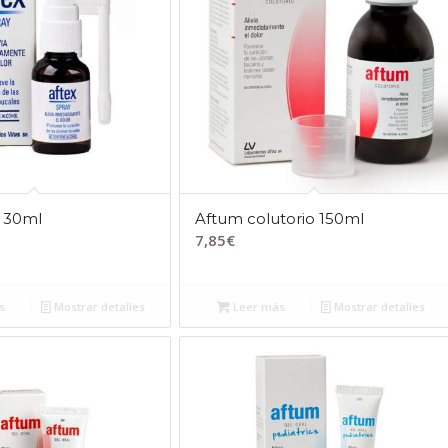
y 30ml
Aftum colutorio 150ml
7,85
€
s
Mostrar detalles
Leer más
Mostrar detalles