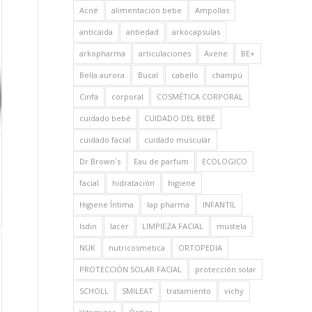
Acné
alimentación bebe
Ampollas
anticaida
antiedad
arkocapsulas
arkopharma
articulaciones
Avene
BE+
Bella aurora
Bucal
cabello
champú
Cinfa
corporal
COSMÉTICA CORPORAL
cuidado bebé
CUIDADO DEL BEBÉ
cuidado facial
cuidado muscular
Dr Brown´s
Eau de parfum
ECOLOGICO
facial
hidratación
higiene
Higiene Íntima
Iap pharma
INFANTIL
Isdin
lacer
LIMPIEZA FACIAL
mustela
NUK
nutricosmetica
ORTOPEDIA
PROTECCIÓN SOLAR FACIAL
protección solar
SCHOLL
SMILEAT
tratamiento
vichy