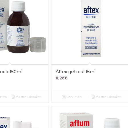
torio 150ml
Aftex gel oral 15ml
8,26
€
rrito
Mostrar detalles
Leer más
Mostrar detalles