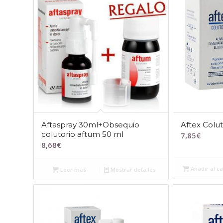
Aftaspray 30ml+Obsequio
Aftex Colu
colutorio aftum 50 ml
7,85
€
8,68
€
Añadir al ca
Leer más
Mostrar detalles