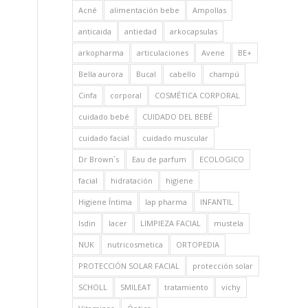
Acné
alimentación bebe
Ampollas
anticaida
antiedad
arkocapsulas
arkopharma
articulaciones
Avene
BE+
Bella aurora
Bucal
cabello
champú
Cinfa
corporal
COSMÉTICA CORPORAL
cuidado bebé
CUIDADO DEL BEBÉ
cuidado facial
cuidado muscular
Dr Brown´s
Eau de parfum
ECOLOGICO
facial
hidratación
higiene
Higiene Íntima
Iap pharma
INFANTIL
Isdin
lacer
LIMPIEZA FACIAL
mustela
NUK
nutricosmetica
ORTOPEDIA
PROTECCIÓN SOLAR FACIAL
protección solar
SCHOLL
SMILEAT
tratamiento
vichy