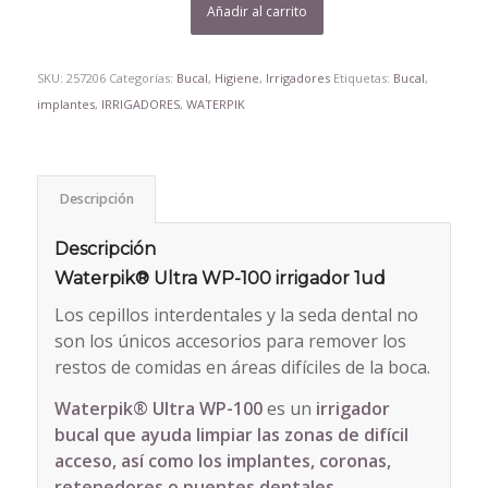
Añadir al carrito
SKU:
257206
Categorías:
Bucal
,
Higiene
,
Irrigadores
Etiquetas:
Bucal
,
implantes
,
IRRIGADORES
,
WATERPIK
Descripción
Descripción
Waterpik® Ultra WP-100 irrigador 1ud
Los cepillos interdentales y la seda dental no
son los únicos accesorios para remover los
restos de comidas en áreas difíciles de la boca.
Waterpik® Ultra WP-100
es un
irrigador
bucal que ayuda limpiar las zonas de difícil
acceso, así como los implantes, coronas,
retenedores o puentes dentales
.