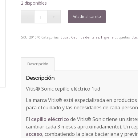
era:
es:
2 disponibles
32,21€.
28,88€.
Añadir al carrito
SKU:
201040
Categorías:
Bucal
,
Cepillos dentales
,
Higiene
Etiquetas:
Buc
Descripción
Descripción
Vitis® Sonic cepillo eléctrico 1ud
La marca Vitis® está especializada en productos
para el cuidado y las necesidades de cada persona
El
cepillo eléctrico
de Vitis® Sonic tiene un siste
cambiar cada 3 meses aproximadamente). Un cep
acceso
, combatiendo la placa bacteriana y previ