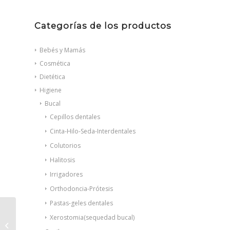
Categorías de los productos
Bebés y Mamás
Cosmética
Dietética
Higiene
Bucal
Cepillos dentales
Cinta-Hilo-Seda-Interdentales
Colutorios
Halitosis
Irrigadores
Orthodoncia-Prótesis
Pastas-geles dentales
Xerostomia(sequedad bucal)
Arkocapsulas Aceite