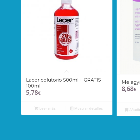
Lacer colutorio 500ml + GRATIS
Melagy
100ml
8,68
€
5,78
€
Leer más
Mostrar detalles
Añadir