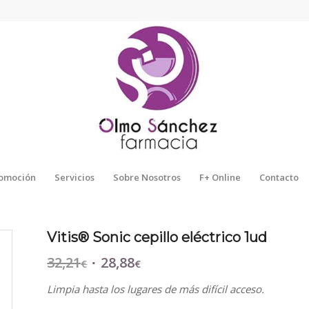
omoción
Servicios
Sobre Nosotros
F+ Online
Contacto
Vitis® Sonic cepillo eléctrico 1ud
32,21
28,88
El
El
€
€
precio
precio
Limpia hasta los lugares de más difícil acceso.
original
actual