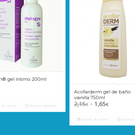
n® gel íntimo 200ml
Acofarderm gel de baño
vainilla 750ml
2,15
1,65
El
El
€
€
 al carrito
Mostrar detalles
precio
precio
original
actual
Añadir al carrito
Mostrar 
era:
es:
2,15€.
1,65€.