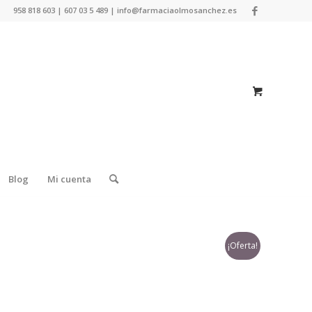
958 818 603 | 607 03 5 489 | info@farmaciaolmosanchez.es
Blog
Mi cuenta
¡Oferta!