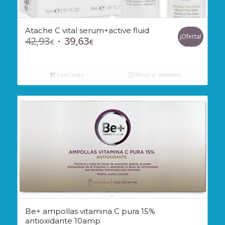
Atache C vital serum+active fluid
¡Oferta!
42,93
39,63
El
El
€
€
precio
precio
original
actual
Leer más
Mostrar detalles
era:
es:
42,93€.
39,63€.
Be+ ampollas vitamina C pura 15%
antioxidante 10amp