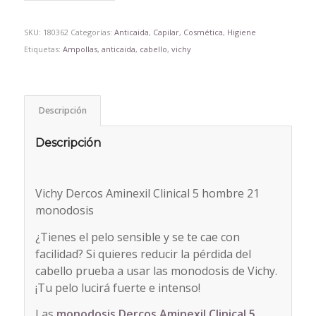
SKU:
180362
Categorías:
Anticaida
,
Capilar
,
Cosmética
,
Higiene
Etiquetas:
Ampollas
,
anticaida
,
cabello
,
vichy
Descripción
Descripción
Vichy Dercos Aminexil Clinical 5 hombre 21
monodosis
¿Tienes el pelo sensible y se te cae con
facilidad? Si quieres reducir la pérdida del
cabello prueba a usar las monodosis de Vichy.
¡Tu pelo lucirá fuerte e intenso!
Las
monodosis Dercos Aminexil Clinical 5