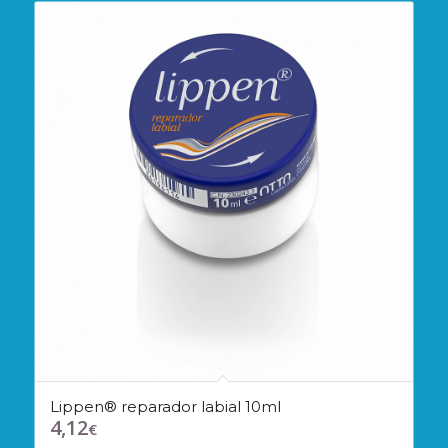
Lippen® reparador labial 10ml
4,12
€