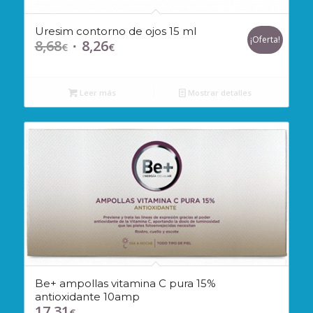
Uresim contorno de ojos 15 ml
¡Oferta!
8,68
8,26
El
El
€
€
precio
precio
original
actual
Leer más
Mostrar detalles
era:
es:
8,68€.
8,26€.
Be+ ampollas vitamina C pura 15%
antioxidante 10amp
17,31
€