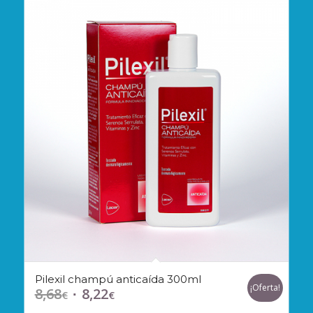
Pilexil champú anticaída 300ml
¡Oferta!
8,68
8,22
El
El
€
€
precio
precio