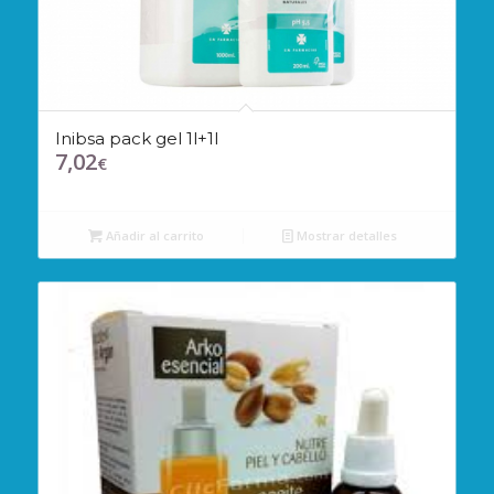
Inibsa pack gel 1l+1l
7,02
€
Añadir al carrito
Mostrar detalles