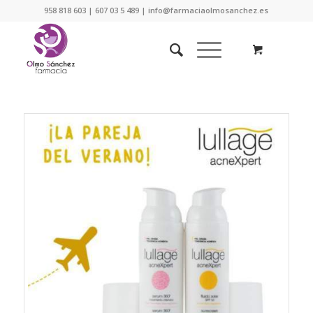
958 818 603 | 607 03 5 489 | info@farmaciaolmosanchez.es