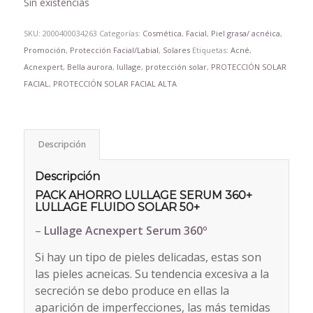
Sin existencias
SKU:
2000400034263
Categorías:
Cosmética
,
Facial
,
Piel grasa/ acnéica
,
Promoción
,
Protección Facial/Labial
,
Solares
Etiquetas:
Acné
,
Acnexpert
,
Bella aurora
,
lullage
,
protección solar
,
PROTECCIÓN SOLAR
FACIAL
,
PROTECCIÓN SOLAR FACIAL ALTA
Descripción
Descripción
PACK AHORRO LULLAGE SERUM 360+
LULLAGE FLUIDO SOLAR 50+
–
Lullage Acnexpert Serum 360º
Si hay un tipo de pieles delicadas, estas son
las pieles acneicas. Su tendencia excesiva a la
secreción se debo produce en ellas la
aparición de imperfecciones, las más temidas