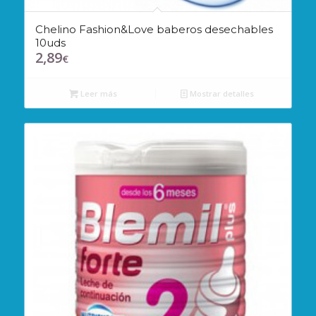
Chelino Fashion&Love baberos desechables
10uds
2,89
€
Leer más
Mostrar detalles