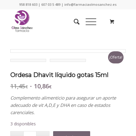
958 818 603 | 607 03 5 489 | info@farmaciaolmosanchez.es
¡Oferta!
Ordesa Dhavit líquido gotas 15ml
11,45
10,86
El
El
€
€
precio
precio
Complemento alimenticio para asegurar un aporte
original
actual
adecuado de vit A,D,E y DHA en caso de estados
era:
es:
carenciales.
11,45€.
10,86€.
3 disponibles