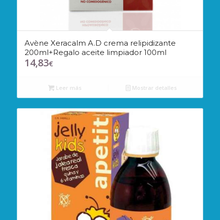
Avène Xeracalm A.D crema relipidizante
200ml+Regalo aceite limpiador 100ml
14,83
€
Leer más
Mostrar detalles