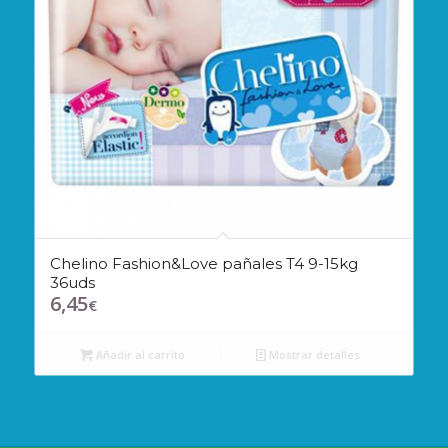
Chelino Fashion&Love pañales T4 9-15kg
36uds
6,45
€
Añadir al carrito
Mostrar detalles