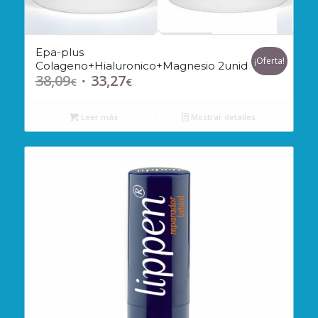
Epa-plus
¡Oferta!
Colageno+Hialuronico+Magnesio 2unid
38,09
33,27
El
El
€
€
precio
precio
original
actual
Leer más
Mostrar detalles
era:
es:
38,09€.
33,27€.