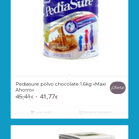
Pediasure polvo chocolate 1.6kg «Maxi
¡Oferta!
Ahorro»
45,41
41,77
El
El
€
€
precio
precio
original
actual
Leer más
Mostrar detalles
era:
es:
45,41€.
41,77€.