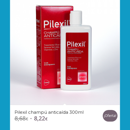
Pilexil champú anticaída 300ml
¡Oferta!
8,68
8,22
El
El
€
€
precio
precio