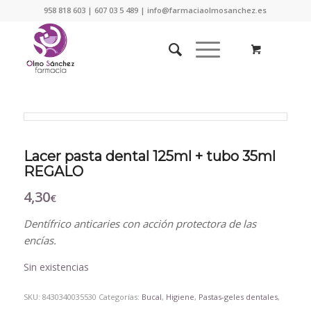
958 818 603 | 607 03 5 489 | info@farmaciaolmosanchez.es
Lacer pasta dental 125ml + tubo 35ml
REGALO
4,30
€
Dentífrico anticaries con acción protectora de las
encías.
Sin existencias
SKU:
8430340035530
Categorías:
Bucal
,
Higiene
,
Pastas-geles dentales
,