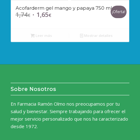
Acofarderm gel mango y papaya 750 ml
¡Oferta!
1,74
1,65
El
El
€
€
precio
precio
original
actual
Leer más
Mostrar detalles
era:
es:
1,74€.
1,65€.
Sobre Nosotros
En Farmacia Ramón Olmo nos preocupamos por tu
salud y bienestar. Siempre trabajando para ofrecer el
mejor servicio personalizado que nos ha caracterizado
desde 1972.