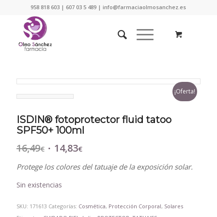
958 818 603 | 607 03 5 489 | info@farmaciaolmosanchez.es
¡Oferta!
ISDIN® fotoprotector fluid tatoo
SPF50+ 100ml
16,49
14,83
El
El
€
€
precio
precio
Protege los colores del tatuaje de la exposición solar.
original
actual
era:
es:
Sin existencias
16,49€.
14,83€.
SKU:
171613
Categorías:
Cosmética
,
Protección Corporal
,
Solares