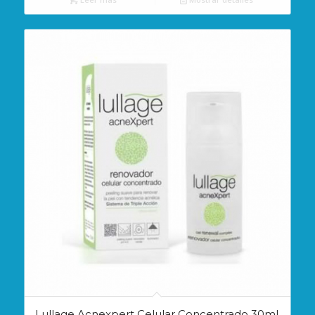
Lullage Acnexpert Celular Concentrado 30ml