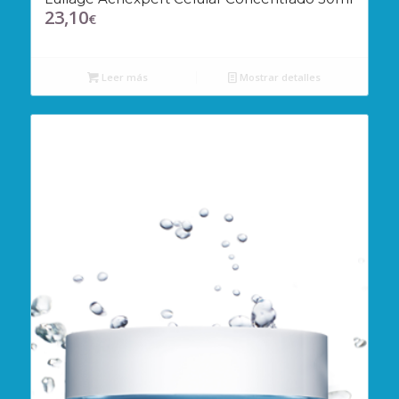
23,10
€
Leer más
Mostrar detalles