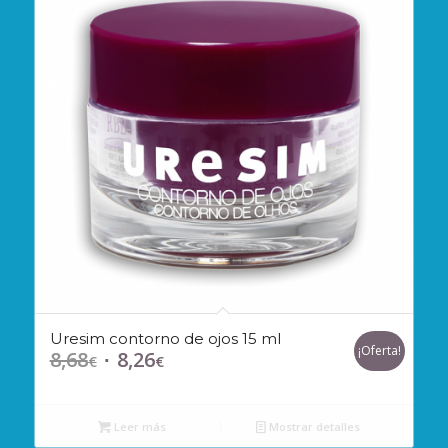
Uresim contorno de ojos 15 ml
¡Oferta!
8,68
8,26
El
El
€
€
precio
precio
original
actual
Leer más
Mostrar detalles
era:
es: