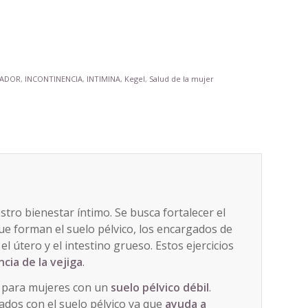
TADOR
,
INCONTINENCIA
,
INTIMINA
,
Kegel
,
Salud de la mujer
stro bienestar íntimo. Se busca fortalecer el
e forman el suelo pélvico, los encargados de
l útero y el intestino grueso. Estos ejercicios
cia de la vejiga
.
o para mujeres con un
suelo pélvico débil
.
ados con el suelo pélvico ya que
ayuda a