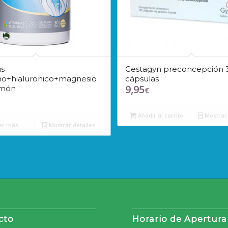
us
Gestagyn preconcepción 
no+hialuronico+magnesio
cápsulas
9,95
imón
€
Añadir al carrito
Mostrar 
er más
Mostrar detalles
cto
Horario de Apertura