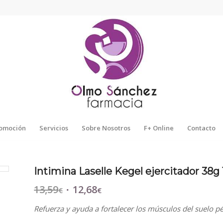
omoción
Servicios
Sobre Nosotros
F+ Online
Contacto
Intimina Laselle Kegel ejercitador 38g
13,59
12,68
El
El
€
€
precio
precio
Refuerza y ayuda a fortalecer los músculos del suelo pél
original
actual