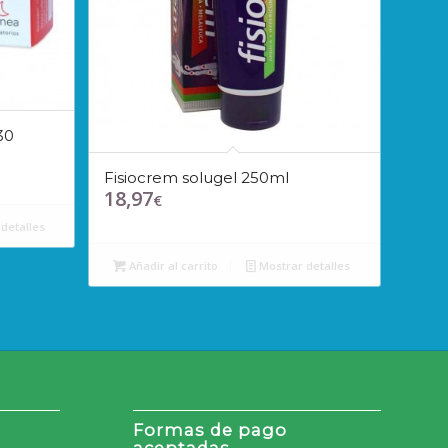
30
Fisiocrem solugel 250ml
18,97
€
detalles
Añadir al carrito
Mostrar detalles
Formas de pago
aceptadas