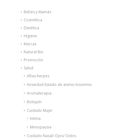
Bebés y Mamás
Cosmética
Dietética
Higiene
Marcas
Natural Bio
Promoción
Salud
Aftas-herpes
Ansiedad-Estado de animo-Insomnio
Aromaterapia
Botiquín
Cuidado Mujer
Intima
Menopausia
Cuidado Nasal/ Ojos/ Oidos