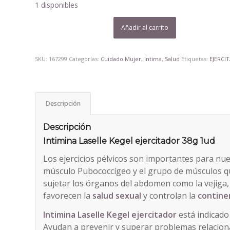
era:
es:
1 disponibles
13,59€.
12,68€.
Añadir al carrito
SKU:
167299
Categorías:
Cuidado Mujer
,
Intima
,
Salud
Etiquetas:
EJERCI
Descripción
Descripción
Intimina Laselle Kegel ejercitador 38g 1ud
Los ejercicios pélvicos son importantes para nue
músculo Pubococcígeo y el grupo de músculos qu
sujetar los órganos del abdomen como la vejiga, e
favorecen la
salud sexual
y controlan la
continen
Intimina Laselle Kegel ejercitador
está indicad
Ayudan a prevenir y superar problemas relacion