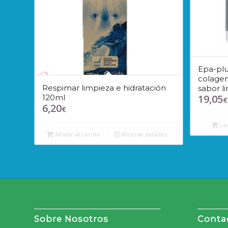
Epa-pl
colage
Respimar limpieza e hidratación
sabor l
19,05
120ml
€
6,20
€
Le
Añadir al carrito
Mostrar detalles
Sobre Nosotros
Conta