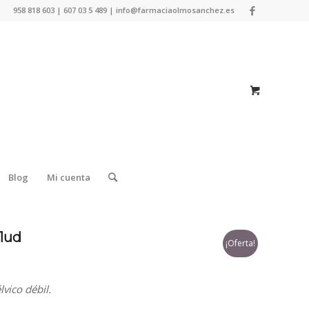
958 818 603 | 607 03 5 489 | info@farmaciaolmosanchez.es
Blog
Mi cuenta
 1ud
¡Oferta!
vico débil.