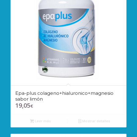
Epa-plus colageno+hialuronico+magnesio
sabor limón
19,05
€
Leer más
Mostrar detalles