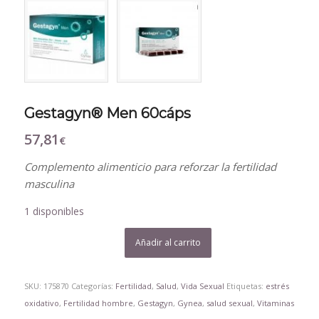
Gestagyn® Men 60cáps
57,81
€
Complemento alimenticio para reforzar la fertilidad
masculina
1 disponibles
Añadir al carrito
SKU:
175870
Categorías:
Fertilidad
,
Salud
,
Vida Sexual
Etiquetas:
estrés
oxidativo
,
Fertilidad hombre
,
Gestagyn
,
Gynea
,
salud sexual
,
Vitaminas