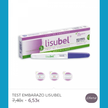
TEST EMBARAZO LISUBEL
¡Oferta!
7,40
6,53
El
El
€
€
precio
precio