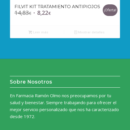
FILVIT KIT TRATAMIENTO ANTIPIOJOS
¡Oferta!
14,83
8,22
El
El
€
€
precio
precio
original
actual
Leer más
Mostrar detalles
era:
es:
14,83€.
8,22€.
Sobre Nosotros
En Farmacia Ramón Olmo nos preocupamos por tu
salud y bienestar. Siempre trabajando para ofrecer el
mejor servicio personalizado que nos ha caracterizado
desde 1972.