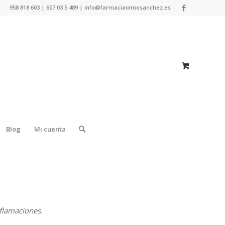
958 818 603 | 607 03 5 489 | info@farmaciaolmosanchez.es
Blog
Mi cuenta
flamaciones.