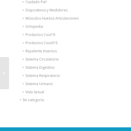
Cuidado Piel
Dispositivos y Medidores
Músculos Huesos Articulaciones
Ortopedia
Productos Covi19
Productos Covid19
Repelente Insectos
Sistema Circulatorio
Mussvital decolorante
Sistema Digestivo
vello 5 sobres 2ª
Sistema Respiratorio
unidad al 50%
Sistema Urinario
Vida Sexual
Sin categoría