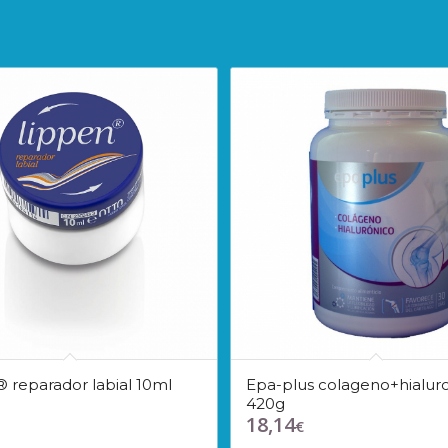
 reparador labial 10ml
Epa-plus colageno+hialur
420g
18,14
€