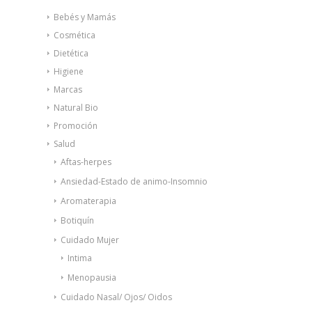
Bebés y Mamás
Cosmética
Dietética
Higiene
Marcas
Natural Bio
Promoción
Salud
Aftas-herpes
Ansiedad-Estado de animo-Insomnio
Aromaterapia
Botiquín
Cuidado Mujer
Intima
Menopausia
Cuidado Nasal/ Ojos/ Oidos