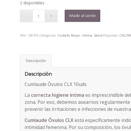
2 disponibles
Añadir al carrito
SKU:
160706
Categorías:
Cuidado Mujer
,
Intima
,
Salud
Etiquetas:
CHLORH
Descripción
Descripción
Cumlaude Óvulos CLX 10uds
La
correcta higiene íntima
es imprescindible deb
zona. Por eso, debemos asearnos regularmente 
prevenir las irritaciones e infecciones de nuestr
Cumlaude Óvulos CLX
está específicamente indi
intimidad femenina. Por su composición, los óv