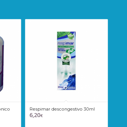
onico
Respimar descongestivo 30ml
6,20
€