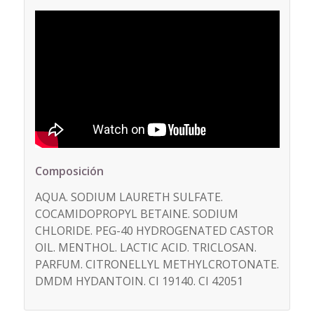
Composición
AQUA. SODIUM LAURETH SULFATE.
COCAMIDOPROPYL BETAINE. SODIUM
CHLORIDE. PEG-40 HYDROGENATED CASTOR
OIL. MENTHOL. LACTIC ACID. TRICLOSAN.
PARFUM. CITRONELLYL METHYLCROTONATE.
DMDM HYDANTOIN. CI 19140. CI 42051