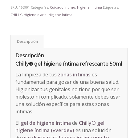
SKU:
165901
Categorías:
Cuidado intimo
,
Higiene
,
Intima
Etiquetas:
CHILLY
,
Higiene diaria
,
Higiene Íntima
Descripción
Descripción
Chilly® gel higiene íntima refrescante 50ml
La limpieza de tus
zonas íntimas
es
fundamental para gozar de una buena salud.
Higienizar tus genitales no tiene por qué ser
molesto ni complicado, solamente debes usar
una solución específica para estas zonas
íntimas.
El
gel de higiene íntima
de
Chilly® gel
higiene íntima («verde»)
es una solución
de
uso diario para la zona íntima que te