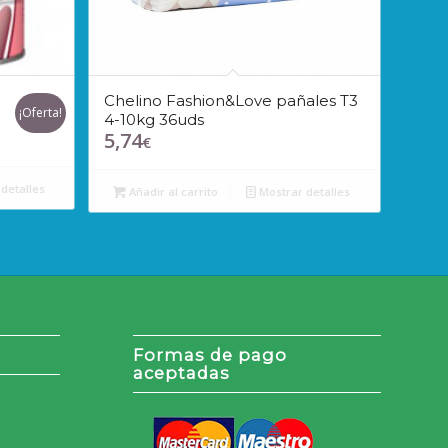
Chelino Fashion&Love pañales T3
¡Oferta!
4-10kg 36uds
5,74
€
detalles
Añadir al carrito
Mostrar detalles
Formas de pago
aceptadas