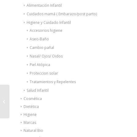
Alimentación Infantil
Cuidados mamá ( Embarazo/post parto)
Higiene y Cuidado Infantil
Accesorios higiene
Aseo-Baño
Cambio pañal
Nasal/ Ojos/ Oidos
Piel Atópica
Proteccion solar
Tratamientos y Repelentes
Salud Infantil
Chelino Fashion&Love
Cosmética
pañales T6 17-28kg
Dietética
27uds
Higiene
Marcas
Natural Bio