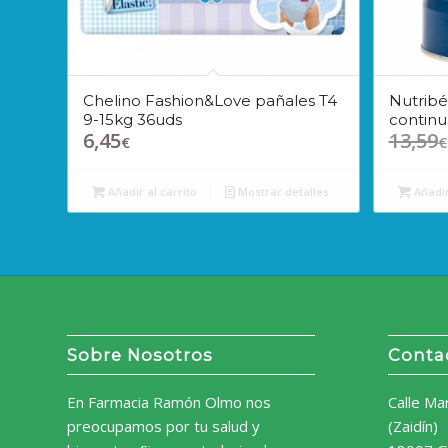
Chelino Fashion&Love pañales T4
Nutrib
9-15kg 36uds
continu
6,45
13,59
€
€
Añadir al carrito
Mostrar detalles
Añadir
Sobre Nosotros
Conta
En Farmacia Ramón Olmo nos
Calle Ma
preocupamos por tu salud y
(Zaidín)