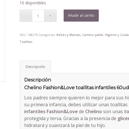
10 disponibles
Añadir al carrito
SKU:
168276
Categorías:
Bebés y Mamás
,
Cambio pañal
,
Higiene y Cuida
Toallitas
Descripción
Descripción
Chelino Fashion&Love toallitas infantiles 60ud
Los padres siempre quieren lo mejor para sus hijo
su primera infancia, debes utilizar unas toallita
infantiles
Fashion&Love
de
Chelino
son unas
to
protegida y tersa. Gracias a la presencia de
glice
hidratará y suavizará la piel de tu hijo.