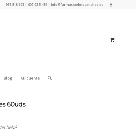
958 818 603 | 607 03 5 489 | info@farmaciaolmosanchez.es
Blog
Mi cuenta
les 60uds
del bebé