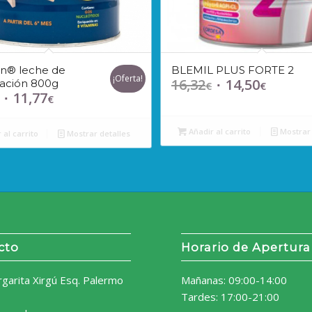
én® leche de
BLEMIL PLUS FORTE 2
¡Oferta!
16,32
14,50
ación 800g
El
El
€
€
11,77
El
El
€
precio
precio
precio
precio
original
actual
original
actual
Añadir al carrito
Mostrar 
era:
es:
 al carrito
Mostrar detalles
era:
es:
16,32€.
14,50€.
13,59€.
11,77€.
cto
Horario de Apertura
rgarita Xirgú Esq. Palermo
Mañanas: 09:00-14:00
Tardes: 17:00-21:00