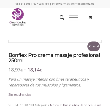
958 818 603 | 607 03 5 489 | info@farmaciaolmosanchez.es
¡Oferta!
Bonflex Pro crema masaje profesional
250ml
18,97
18,14
El
El
€
€
precio
precio
Para un masaje intenso con fines terapéuticos y
original
actual
reparadores de tus músculos y ligamentos.
era:
es:
18,97€.
18,14€.
Sin existencias
SKU:
8437013017381
Categorías:
Músculos Huesos Articulaciones
,
Salud