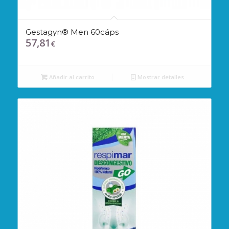
Gestagyn® Men 60cáps
57,81
€
Añadir al carrito
Mostrar detalles