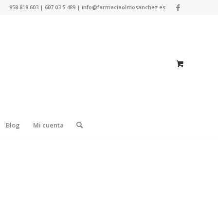
958 818 603 | 607 03 5 489 | info@farmaciaolmosanchez.es
Blog
Mi cuenta