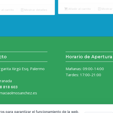
Añadir al carrito
Mostrar 
 al carrito
Mostrar detalles
cto
Horario de Apertura
rgarita Xirgú Esq. Palermo
Mañanas: 09:00-14:00
Tardes: 17:00-21:00
ranada
8 818 603
rmaciaolmosanchez.es
ros para garantizar el funcionamiento de la web,