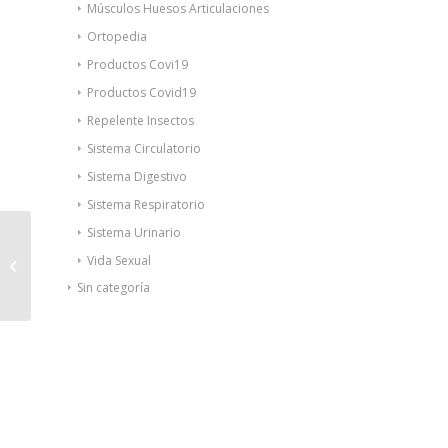
Músculos Huesos Articulaciones
Ortopedia
Productos Covi19
Productos Covid19
Repelente Insectos
Sistema Circulatorio
Sistema Digestivo
Sistema Respiratorio
Sistema Urinario
Bella aurora B7
envase 50ml GRATIS
Vida Sexual
Gel micelar anti-
Sin categoría
manchas 250ml