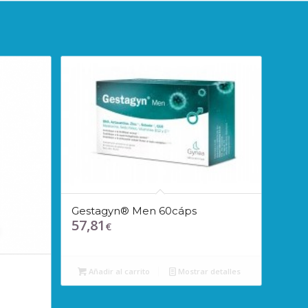
Gestagyn® Men 60cáps
57,81
€
Añadir al carrito
Mostrar detalles