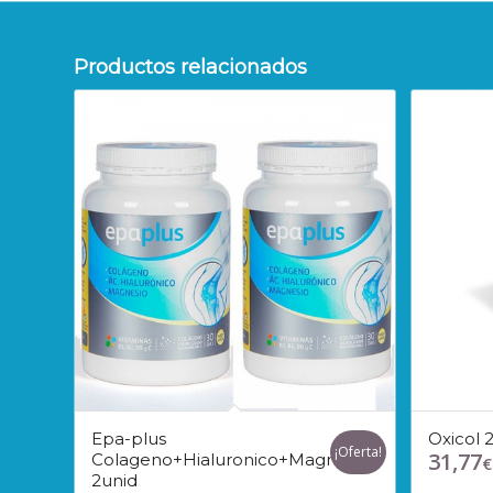
Productos relacionados
Epa-plus
Oxicol 
¡Oferta!
31,77
Colageno+Hialuronico+Magnesio
€
2unid