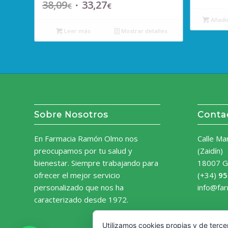
38,09
33,27
El
El
€
€
precio
precio
Añadir
original
actual
Leer más
Mostrar detalles
era:
es:
38,09€.
33,27€.
Sobre Nosotros
Conta
En Farmacia Ramón Olmo nos
Calle Ma
preocupamos por tu salud y
(Zaidín)
bienestar. Siempre trabajando para
18007 G
ofrecer el mejor servicio
(+34)
95
personalizado que nos ha
info@fa
caracterizado desde 1972.
Utilizamos cookies propias y de terce