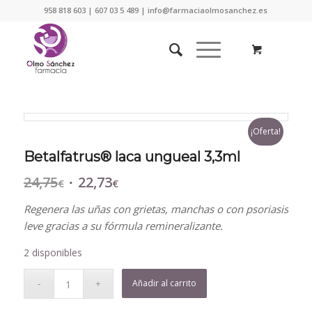
958 818 603 | 607 03 5 489 | info@farmaciaolmosanchez.es
¡Oferta!
Betalfatrus® laca ungueal 3,3ml
24,75
22,73
El
El
€
€
precio
precio
Regenera las uñas con grietas, manchas o con psoriasis
original
actual
leve gracias a su fórmula remineralizante.
era:
es:
24,75€.
22,73€.
2 disponibles
Añadir al carrito