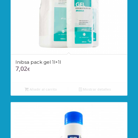
Inibsa pack gel 1l+1l
7,02
€
Añadir al carrito
Mostrar detalles