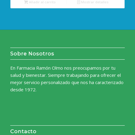
Añadir al carrito
Mostrar detalles
era:
es:
2,15€.
1,65€.
Sobre Nosotros
En Farmacia Ramón Olmo nos preocupamos por tu
salud y bienestar. Siempre trabajando para ofrecer el
mejor servicio personalizado que nos ha caracterizado
desde 1972.
Contacto