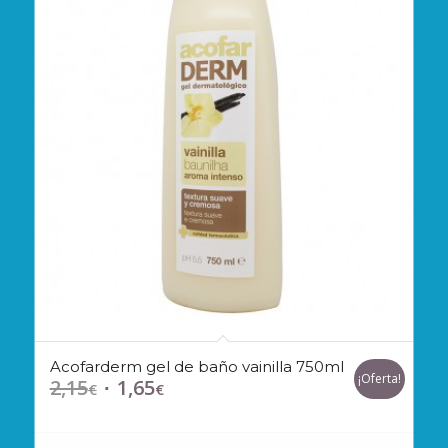
Acofarderm gel de baño vainilla 750ml
¡Oferta!
2,15
1,65
El
El
€
€
precio
precio
original
actual