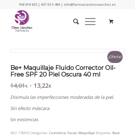
958 818 603 | 607 03 5 489 | info@farmaciaolmosanchez.es
¡Oferta!
Be+ Maquillaje Fluido Corrector Oil-
Free SPF 20 Piel Oscura 40 ml
14,01
13,22
El
El
€
€
precio
precio
Disimula las imperfecciones moderadas de la piel.
original
actual
era:
es:
Sin efecto máscara.
14,01€.
13,22€.
Sin existencias
SKU:
178476
Categorías:
Cosmética
,
Facial
,
Maquillaje
Etiquetas:
Base