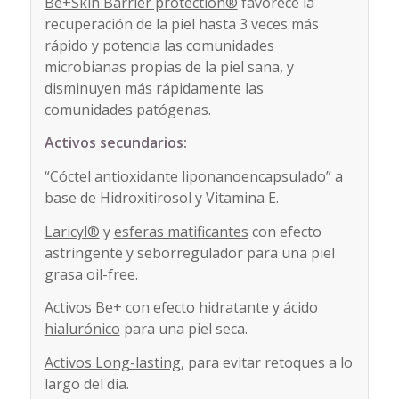
Be+Skin Barrier protection®
favorece la
recuperación de la piel hasta 3 veces más
rápido y potencia las comunidades
microbianas propias de la piel sana, y
disminuyen más rápidamente las
comunidades patógenas.
Activos secundarios:
“Cóctel antioxidante liponanoencapsulado”
a
base de Hidroxitirosol y Vitamina E.
Laricyl®
y
esferas matificantes
con efecto
astringente y seborregulador para una piel
grasa oil-free.
Activos Be+
con efecto
hidratante
y ácido
hialurónico
para una piel seca.
Activos Long-lasting
, para evitar retoques a lo
largo del día.