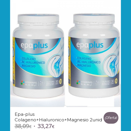
Epa-plus
¡Oferta!
Colageno+Hialuronico+Magnesio 2unid
38,09
33,27
El
El
€
€