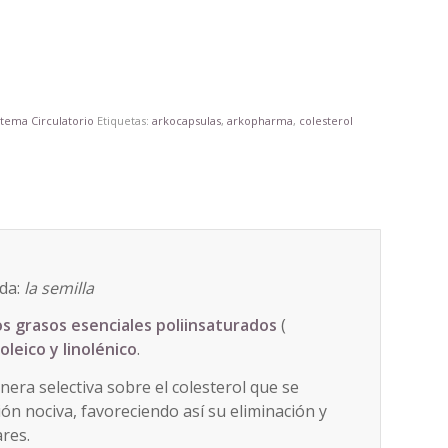
stema Circulatorio
Etiquetas:
arkocapsulas
,
arkopharma
,
colesterol
da:
la semilla
os grasos esenciales
poliinsaturados
(
oleico y linolénico
.
anera selectiva sobre el colesterol que se
ón nociva, favoreciendo así su eliminación y
ares.