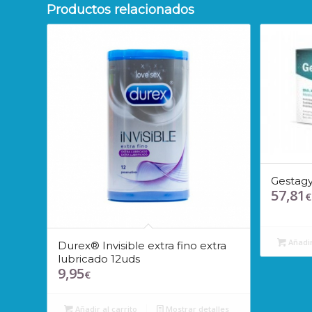
Productos relacionados
Gestag
57,81
€
Añadir
Durex® Invisible extra fino extra
lubricado 12uds
9,95
€
Añadir al carrito
Mostrar detalles