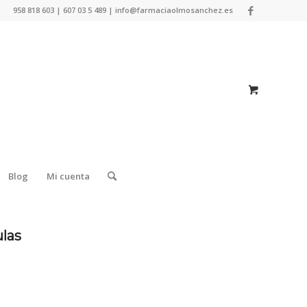
958 818 603 | 607 03 5 489 | info@farmaciaolmosanchez.es
Blog
Mi cuenta
ulas