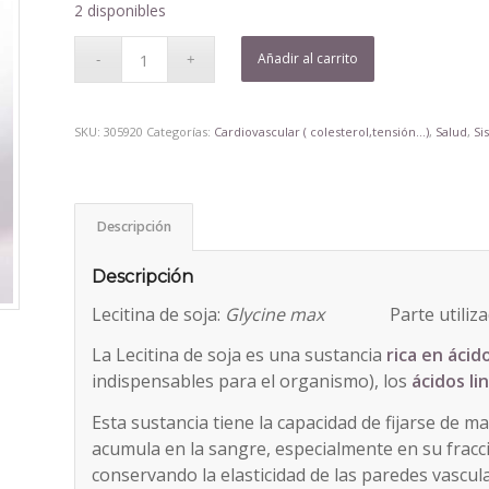
2 disponibles
Añadir al carrito
SKU:
305920
Categorías:
Cardiovascular ( colesterol,tensión...)
,
Salud
,
Si
Descripción
Descripción
Lecitina de soja:
Glycine max
Parte utiliza
La Lecitina de soja es una sustancia
rica en ácid
indispensables para el organismo), los
ácidos lin
Esta sustancia tiene la capacidad de fijarse de m
acumula en la sangre, especialmente en su fracci
conservando la elasticidad de las paredes vascul