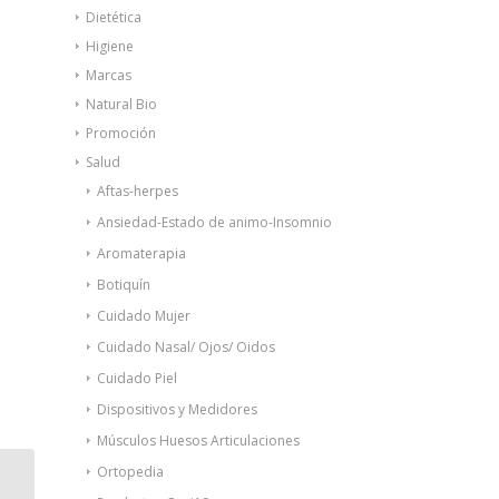
Dietética
Higiene
Marcas
Natural Bio
Promoción
Salud
Aftas-herpes
Ansiedad-Estado de animo-Insomnio
Aromaterapia
Botiquín
Cuidado Mujer
Cuidado Nasal/ Ojos/ Oidos
Cuidado Piel
Dispositivos y Medidores
Músculos Huesos Articulaciones
Ortopedia
Goibi Nature pulsera