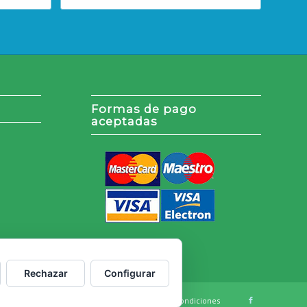
20,86€.
17,23€.
Formas de pago
aceptadas
Rechazar
Configurar
cookies
Política de Privacidad
Términos y Condiciones