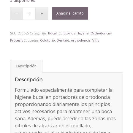
3 disponibles
Añadir al carrito
SKU:
230665
Categorías:
Bucal
,
Colutorios
,
Higiene
,
Orthodoncia-
Prótesis
Etiquetas:
Colutorio
,
Dentaid
,
orthodoncia
,
Vitis
Descripción
Descripción
Formulado especialmente para completar la
higiene bucal en portadores de ortodoncia
proporcionando diariamente los principios
activos necesarios para mantener una boca
sana. Además, puede acceder a las zonas más
difíciles de alcanzar en el cepillado,
asegurando así el cuidado integral de boca,