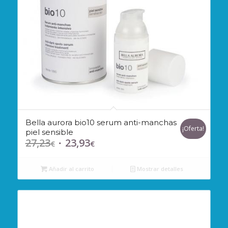
Bella aurora bio10 serum anti-manchas
¡Oferta!
piel sensible
27,23
23,93
El
El
€
€
precio
precio
original
actual
Añadir al carrito
Mostrar detalles
era:
es:
27,23€.
23,93€.