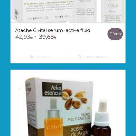
Atache C vital serum+active fluid
¡Oferta!
42,93
39,63
El
El
€
€
precio
precio
original
actual
Leer más
Mostrar detalles
era:
es:
42,93€.
39,63€.