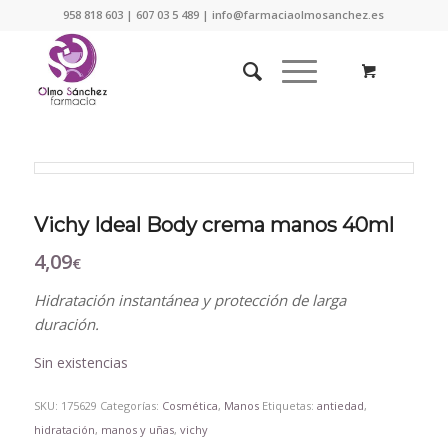
958 818 603 | 607 03 5 489 | info@farmaciaolmosanchez.es
Vichy Ideal Body crema manos 40ml
4,09
€
Hidratación instantánea y protección de larga
duración.
Sin existencias
SKU:
175629
Categorías:
Cosmética
,
Manos
Etiquetas:
antiedad
,
hidratación
,
manos y uñas
,
vichy