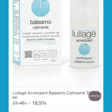
Lullage Acnexpert Balsamo Calmante 30
¡Oferta!
Ml
21,45
18,97
El
El
€
€
precio
precio