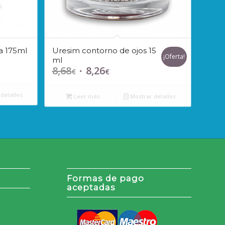
a 175ml
Uresim contorno de ojos 15
¡Oferta!
ml
8,68
8,26
El
El
€
€
precio
precio
original
actual
detalles
Leer más
Mostrar detalles
era:
es:
8,68€.
8,26€.
Formas de pago
aceptadas