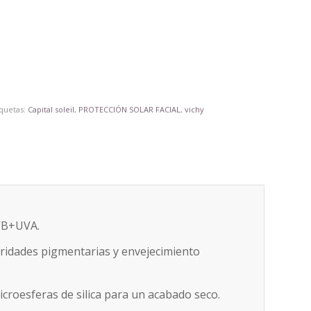
iquetas:
Capital soleil
,
PROTECCIÓN SOLAR FACIAL
,
vichy
UVB+UVA.
aridades pigmentarias y envejecimiento
microesferas de silica para un acabado seco.