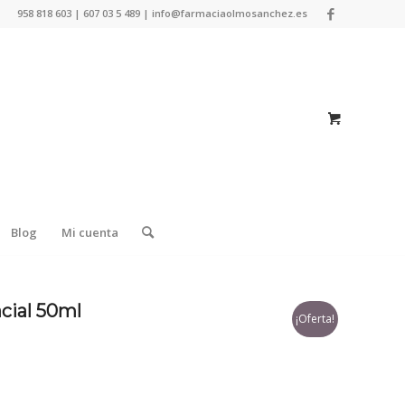
958 818 603 | 607 03 5 489 | info@farmaciaolmosanchez.es
Blog
Mi cuenta
acial 50ml
¡Oferta!