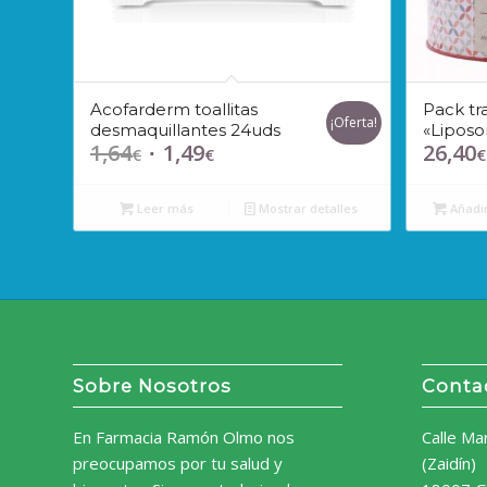
Acofarderm toallitas
Pack tr
¡Oferta!
desmaquillantes 24uds
«Liposo
1,64
1,49
26,40
El
El
€
€
€
precio
precio
original
actual
Leer más
Mostrar detalles
Añadir
era:
es:
1,64€.
1,49€.
Sobre Nosotros
Conta
En Farmacia Ramón Olmo nos
Calle Ma
preocupamos por tu salud y
(Zaidín)