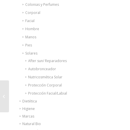
Colonias y Perfumes
Corporal
Facial
Hombre
Manos
Pies
Solares
After sun/ Reparadores
Autobronceador
Nutricosmética Solar
Protección Corporal
Vichy Capital Soleil SPF
Protección Facial/Labial
20 leche-gel 150ml 2
Dietética
Envases
Higiene
Marcas
Natural Bio