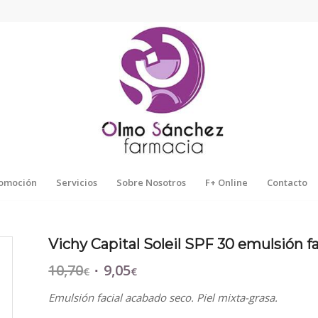
omoción
Servicios
Sobre Nosotros
F+ Online
Contacto
Vichy Capital Soleil SPF 30 emulsión f
10,70
9,05
El
El
€
€
precio
precio
Emulsión facial acabado seco. Piel mixta-grasa.
original
actual