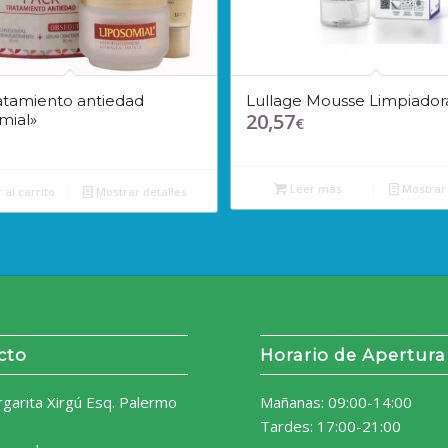
atamiento antiedad
Lullage Mousse Limpiador
20,57
mial»
€
Leer más
Mostrar 
 al carrito
Mostrar detalles
cto
Horario de Apertura
rgarita Xirgú Esq. Palermo
Mañanas: 09:00-14:00
Tardes: 17:00-21:00