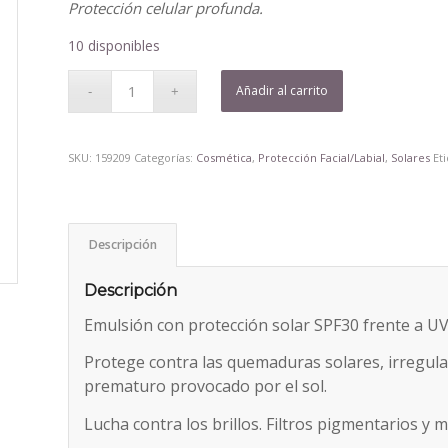
era:
es:
Protección celular profunda.
10,70€.
9,05€.
10 disponibles
Añadir al carrito
SKU:
159209
Categorías:
Cosmética
,
Protección Facial/Labial
,
Solares
Et
Descripción
Descripción
Emulsión con protección solar SPF30 frente a 
Protege contra las quemaduras solares, irregul
prematuro provocado por el sol.
Lucha contra los brillos. Filtros pigmentarios y 