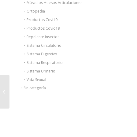
Músculos Huesos Articulaciones
Ortopedia
Productos Covi19
Productos Covid19
Repelente Insectos
Sistema Circulatorio
Sistema Digestivo
Sistema Respiratorio
Sistema Urinario
Vida Sexual
ThermaCare parches
Sin categoría
térmicos zona lumbar
y cadera 4uds