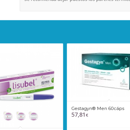
Gestagyn® Men 60cáps
57,81
€