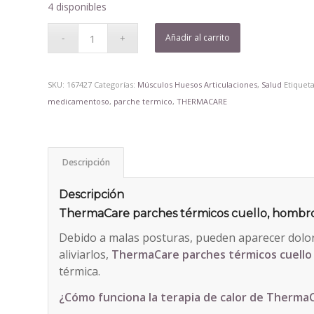
4 disponibles
Añadir al carrito
SKU:
167427
Categorías:
Músculos Huesos Articulaciones
,
Salud
Etiquet
medicamentoso
,
parche termico
,
THERMACARE
Descripción
Descripción
ThermaCare parches térmicos cuello, hombr
Debido a malas posturas, pueden aparecer dolore
aliviarlos,
ThermaCare parches térmicos cuello
térmica.
¿Cómo funciona la terapia de calor de Therma