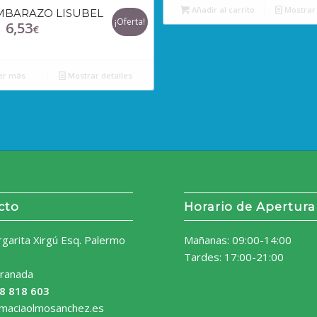
Añadir al carrito
Mostrar 
MBARAZO LISUBEL
¡Oferta!
6,53
l
El
€
recio
precio
riginal
actual
er más
Mostrar detalles
ra:
es:
,40€.
6,53€.
cto
Horario de Apertura
rgarita Xirgú Esq. Palermo
Mañanas: 09:00-14:00
Tardes: 17:00-21:00
ranada
8 818 603
rmaciaolmosanchez.es