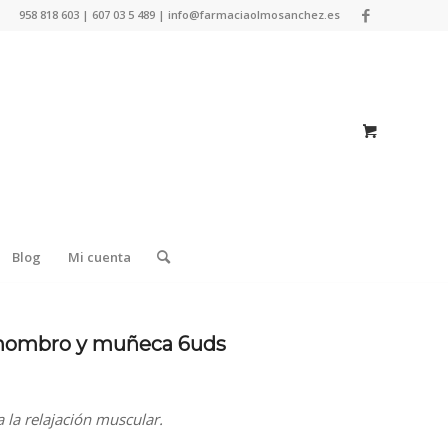
958 818 603 | 607 03 5 489 | info@farmaciaolmosanchez.es
Blog
Mi cuenta
 hombro y muñeca 6uds
 la relajación muscular.