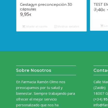
Gestagyn preconcepción 30
TEST E
7,40
cápsulas
E
€
9,95
€
p
o
Le
e
Añadir al carrito
Mostrar detalles
7
Sobre Nosotros
Conta
En Farmacia Ramón Olmo nos
Calle Ma
preocupamos por tu salud y
(Zaidín)
bienestar. Siempre trabajando para
18007 G
ofrecer el mejor servicio
(+34)
95
personalizado que nos ha
info@fa