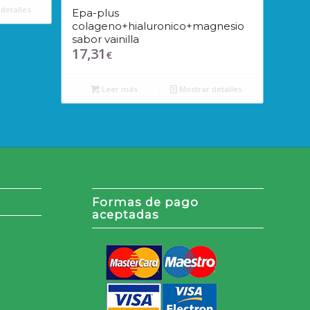
detalles
Epa-plus
colageno+hialuronico+magnesio
sabor vainilla
17,31
€
Leer más
Mostrar detalles
Formas de pago
aceptadas