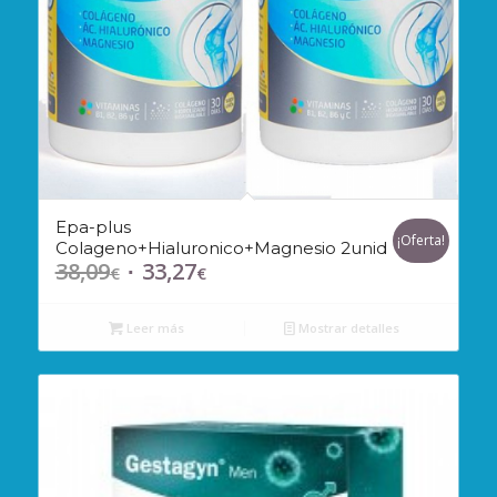
Epa-plus
¡Oferta!
Colageno+Hialuronico+Magnesio 2unid
38,09
33,27
El
El
€
€
precio
precio
original
actual
Leer más
Mostrar detalles
era:
es:
38,09€.
33,27€.