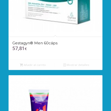
Gestagyn® Men 60cáps
57,81
€
Añadir al carrito
Mostrar detalles