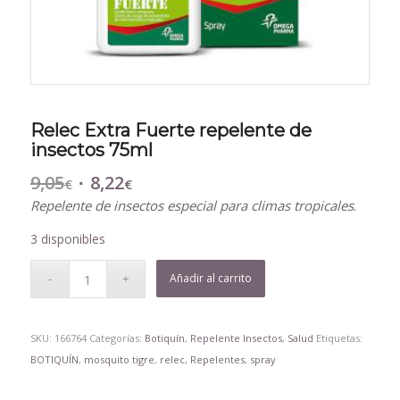
Relec Extra Fuerte repelente de
insectos 75ml
9,05
8,22
El
El
€
€
precio
precio
Repelente de insectos especial para climas tropicales
.
original
actual
3 disponibles
era:
es:
9,05€.
8,22€.
Añadir al carrito
SKU:
166764
Categorías:
Botiquín
,
Repelente Insectos
,
Salud
Etiquetas:
BOTIQUÍN
,
mosquito tigre
,
relec
,
Repelentes
,
spray