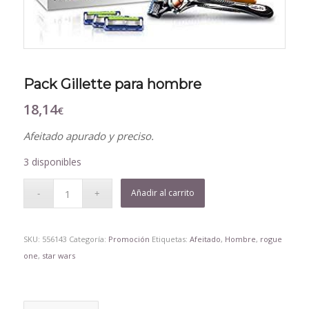
Pack Gillette para hombre
18,14
€
Afeitado apurado y preciso.
3 disponibles
Añadir al carrito
SKU:
556143
Categoría:
Promoción
Etiquetas:
Afeitado
,
Hombre
,
rogue
one
,
star wars