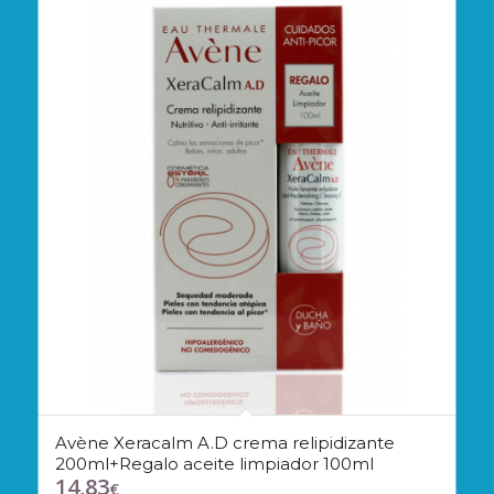
Avène Xeracalm A.D crema relipidizante
200ml+Regalo aceite limpiador 100ml
14,83
€