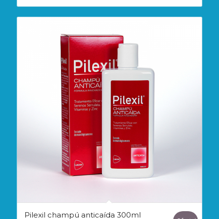
era:
es:
1,74€.
1,65€.
Pilexil champú anticaída 300ml