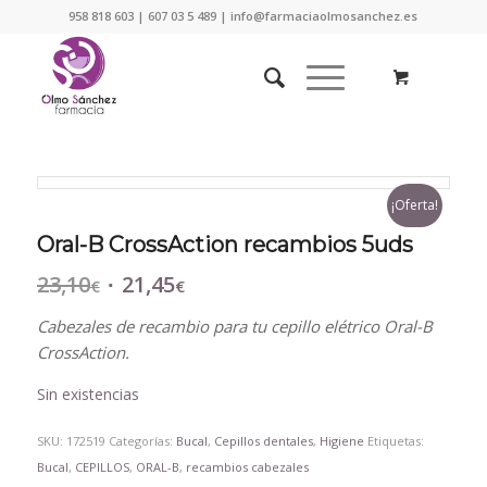
958 818 603 | 607 03 5 489 | info@farmaciaolmosanchez.es
¡Oferta!
Oral-B CrossAction recambios 5uds
23,10
21,45
El
El
€
€
precio
precio
Cabezales de recambio para tu cepillo elétrico Oral-B
original
actual
CrossAction.
era:
es:
23,10€.
21,45€.
Sin existencias
SKU:
172519
Categorías:
Bucal
,
Cepillos dentales
,
Higiene
Etiquetas:
Bucal
,
CEPILLOS
,
ORAL-B
,
recambios cabezales