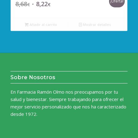
¡Oferta!
8,68
8,22
El
El
€
€
precio
precio
original
actual
Añadir al carrito
Mostrar detalles
era:
es:
8,68€.
8,22€.
Sobre Nosotros
En Farmacia Ramón Olmo nos preocupamos por tu
salud y bienestar. Siempre trabajando para ofrecer el
mejor servicio personalizado que nos ha caracterizado
desde 1972.