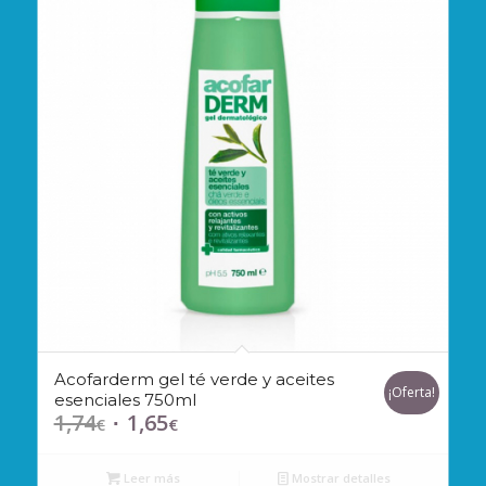
Acofarderm gel té verde y aceites
¡Oferta!
esenciales 750ml
1,74
1,65
El
El
€
€
precio
precio
original
actual
Leer más
Mostrar detalles