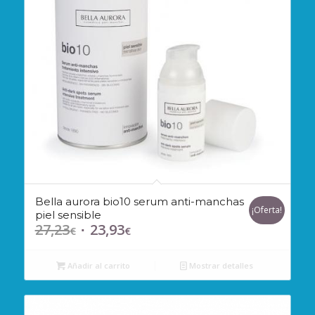
Bella aurora bio10 serum anti-manchas
¡Oferta!
piel sensible
27,23
23,93
El
El
€
€
precio
precio
original
actual
Añadir al carrito
Mostrar detalles
era:
es:
27,23€.
23,93€.