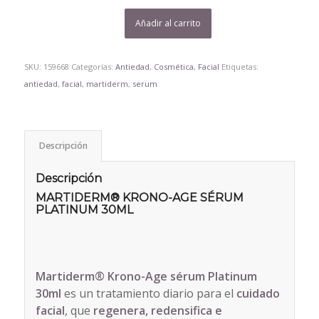
Añadir al carrito
SKU:
159668
Categorías:
Antiedad
,
Cosmética
,
Facial
Etiquetas:
antiedad
,
facial
,
martiderm
,
serum
Descripción
Descripción
MARTIDERM® KRONO-AGE SÉRUM
PLATINUM 30ML
Martiderm® Krono-Age sérum Platinum
30ml
es un tratamiento diario para el
cuidado
facial
, que
regenera, redensifica e