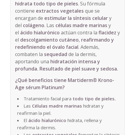
hidrata
todo tipo de pieles
. Su fórmula
contiene
extractos vegetales
que se
encargan de
estimular la síntesis celular
y
del
colágeno
. Las
células madre marinas
y
el
ácido hialurónico
actúan contra la
flacidez
y
el
descolgamiento cutáneo
,
reafirmando y
redefiniendo el óvalo facial
. Además,
combaten la
sequedad
de la dermis,
aportando una
hidratación intensa y
profunda. Resultado de piel suave y sedosa.
¿Qué beneficios tiene
Martiderm® Krono-
Age sérum Platinum?
Tratamiento facial para
todo tipo de pieles.
Las
Células madre marinas
hidratan y
reafirman la piel.
El
ácido hialurónico
hidrata, rellena y
reafirma la dermis.
Los
extractos vegetales
fomentan la síntesis