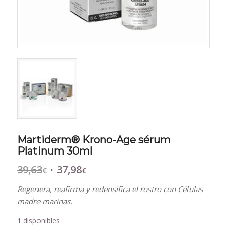
Martiderm® Krono-Age sérum
Platinum 30ml
39,63
37,98
El
El
€
€
precio
precio
Regenera, reafirma y redensifica el rostro con Células
original
actual
madre marinas.
era:
es:
39,63€.
37,98€.
1 disponibles