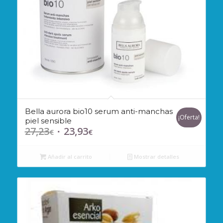
Bella aurora bio10 serum anti-manchas
¡Oferta!
piel sensible
27,23
23,93
El
El
€
€
precio
precio
original
actual
Añadir al carrito
Mostrar detalles
era:
es:
27,23€.
23,93€.