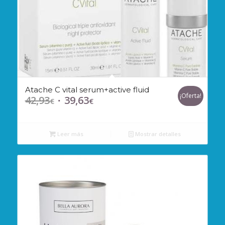
Atache C vital serum+active fluid
¡Oferta!
42,93
39,63
El
El
€
€
precio
precio
original
actual
Leer más
Mostrar detalles
era:
es:
42,93€.
39,63€.